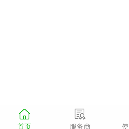
卡包包微信会员卡
再小的门店都可以


首页
服务商
使