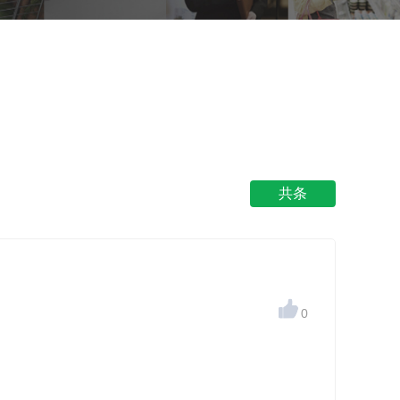
共条

0