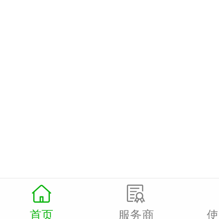
卡包包微信会员卡
再小的门店都可以


首页
服务商
使