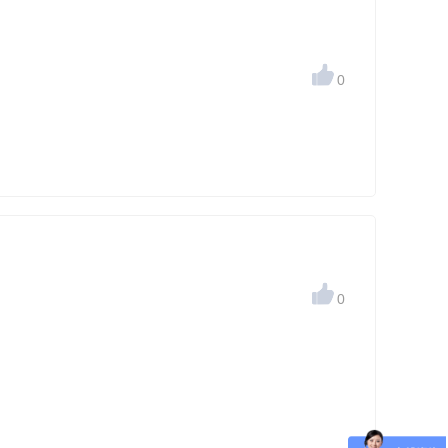

0

0