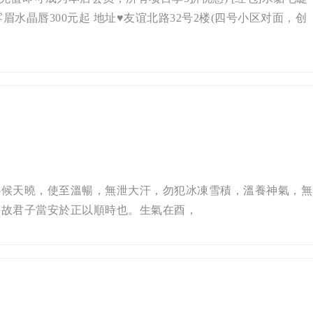
水雾眉水晶唇300元起 地址♥友谊北路32号2楼(四号小区对面，创
必候天曉，使至溫暢，無泄大汗，勿犯冰凍雪積，溫養神氣，無
，故君子當安於正以順時也。生氣在酉，