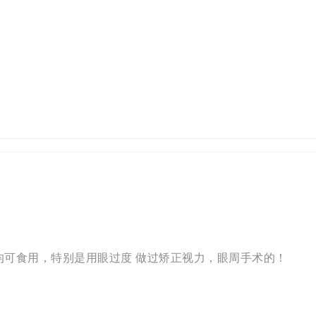
均可食用，特别是用眼过度 做过矫正视力，眼周手术的！