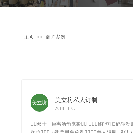
主页
>>
商户案例
美立坊私人订制
美立坊
2018-11-07
私人订
双十一巨惠活动来袭 [红包]扫码转
送你10张美甲免单券，每人限用一张】