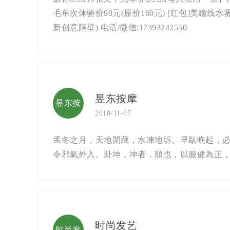
制
毛单次体验价98元(原价160元) [红包]美瞳线
新创意隔壁) 电话/微信:17393242550
昱东按摩
昱东按
2018-11-07
摩
孟冬之月，天地閉藏，水凍地坼。早臥晚起，
令邪氣外入。卦坤，坤者，順也，以服健為正
时尚发艺
时尚发