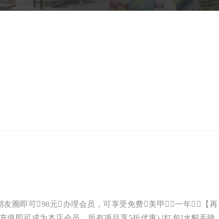
发朋友圈即可98元办理会员，可享受免费美甲一年，【再
(充值即可成为本店会员，所有项目享5折优惠) [红包]水貂毛睫