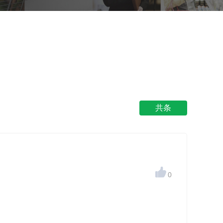
共条

0