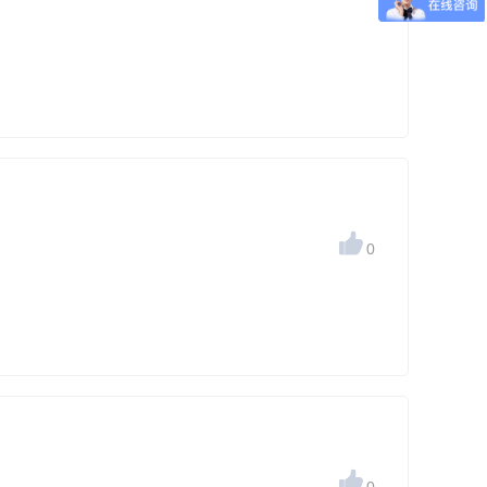

0
