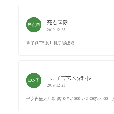
亮点国际
亮点国
2019-12-25
际
算了额7恶意耳机了容嬷嬷
EC·子言艺术@科技
EC·子
2019-12-23
言艺术
平安夜盛大启幕:储100抵1000，储300抵3
@科技