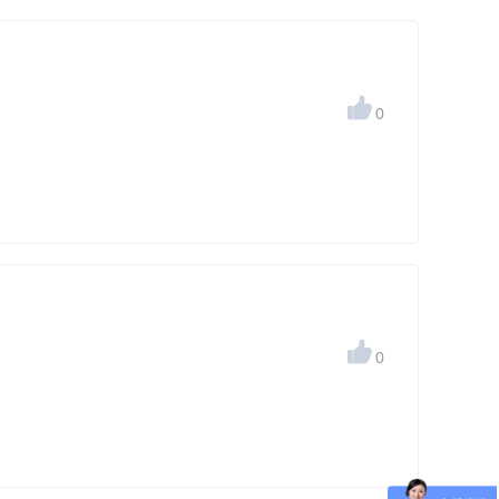

0

0