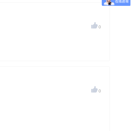

0

0