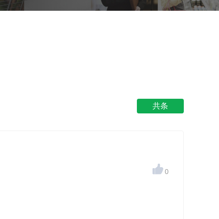
共条

0